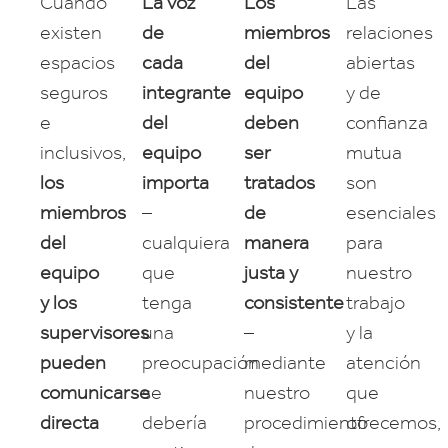
Cuando
La voz
Los
Las
existen
de
miembros
relaciones
espacios
cada
del
abiertas
seguros
integrante
equipo
y de
e
del
deben
confianza
inclusivos,
equipo
ser
mutua
los
importa
tratados
son
miembros
–
de
esenciales
del
cualquiera
manera
para
equipo
que
justa y
nuestro
y los
tenga
consistente
trabajo
supervisores
una
–
y la
pueden
preocupación
mediante
atención
comunicarse
se
nuestro
que
directa
debería
procedimiento
ofrecemos,