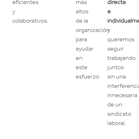
eficientes
más
directa
y
altos
e
colaborativos.
de la
individualm
organización
y
para
queremos
ayudar
seguir
en
trabajando
este
juntos
esfuerzo.
sin una
interferenci
innecesaria
de un
sindicato
laboral.