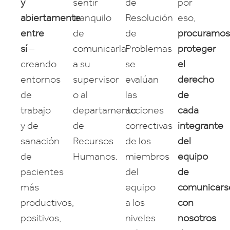
y
sentir
de
por
abiertamente
tranquilo
Resolución
eso,
entre
de
de
procuramos
sí
–
comunicarla
Problemas
proteger
creando
a su
se
el
entornos
supervisor
evalúan
derecho
de
o al
las
de
trabajo
departamento
acciones
cada
y de
de
correctivas
integrante
sanación
Recursos
de los
del
de
Humanos.
miembros
equipo
pacientes
del
de
más
equipo
comunicars
productivos,
a los
con
positivos,
niveles
nosotros